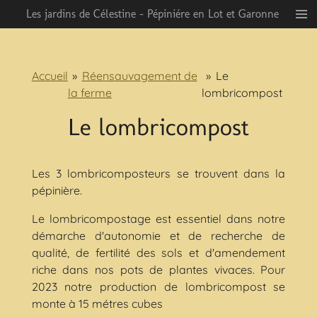
Les jardins de Célestine - Pépiniére en Lot et Garonne
Passer
au
contenu
principal
Accueil
»
Réensauvagement de
»
Le
la ferme
lombricompost
Le lombricompost
Les 3 lombricomposteurs se trouvent dans la
pépinière.
Le lombricompostage est essentiel dans notre
démarche d'autonomie et de recherche de
qualité, de fertilité des sols et d'amendement
riche dans nos pots de plantes vivaces. Pour
2023 notre production de lombricompost se
monte à 15 métres cubes