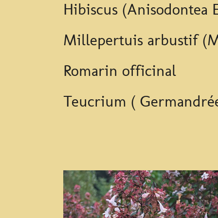
Hibiscus (Anisodontea E
Millepertuis arbustif (M
Romarin officinal
Teucrium ( Germandrée