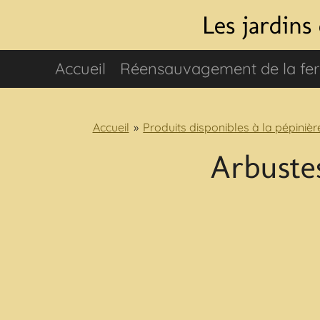
Passer
Les jardins
au
contenu
Accueil
Réensauvagement de la f
principal
Accueil
»
Produits disponibles à la pépinièr
Arbustes