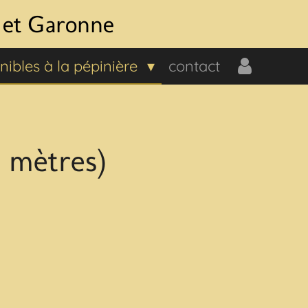
t et Garonne
nibles à la pépinière
contact
4 mètres)