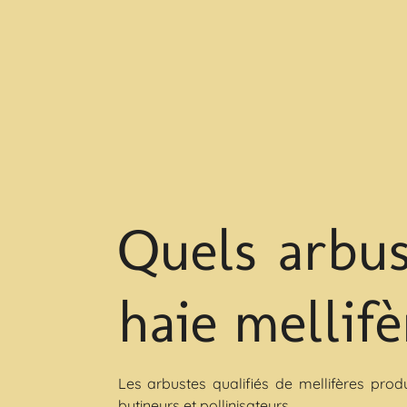
Quels arbus
haie mellifè
Les arbustes qualifiés de mellifères prod
butineurs et pollinisateurs.