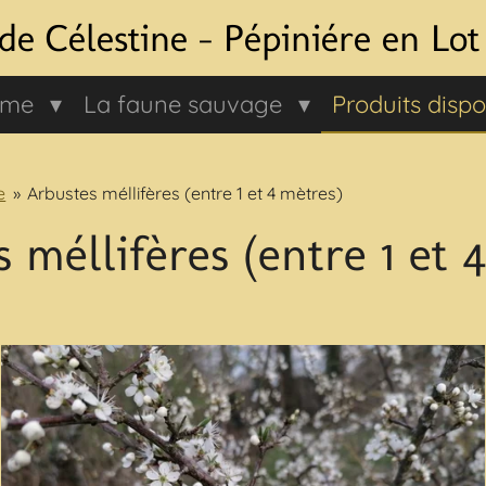
 de Célestine - Pépiniére en Lo
erme
La faune sauvage
Produits dispo
e
»
Arbustes méllifères (entre 1 et 4 mètres)
 méllifères (entre 1 et 