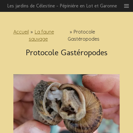
Les jardins de Célestine - Pépiniére en Lot et Garonne
Passer
au
contenu
principal
Accueil
»
La faune
»
Protocole
sauvage
Gastéropodes
Protocole Gastéropodes