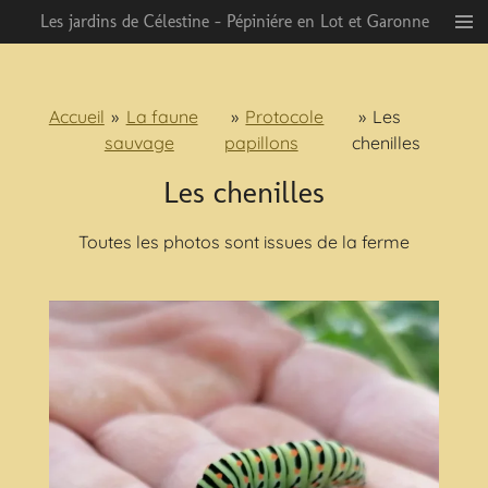
Les jardins de Célestine - Pépiniére en Lot et Garonne
Passer
au
contenu
principal
Accueil
»
La faune
»
Protocole
»
Les
sauvage
papillons
chenilles
Les chenilles
Toutes les photos sont issues de la ferme