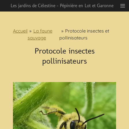
Les jardins de Célestine - Pépiniére en Lot et Garonne
Passer
au
contenu
principal
Accueil
»
La faune
»
Protocole insectes et
sauvage
pollinisateurs
Protocole insectes
pollinisateurs