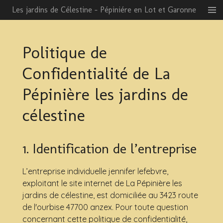
Les jardins de Célestine - Pépiniére en Lot et Garonne
Passer
au
contenu
principal
Politique de
Confidentialité de La
Pépinière les jardins de
célestine
1. Identification de l’entreprise
L’entreprise individuelle jennifer lefebvre,
exploitant le site internet de La Pépinière les
jardins de célestine, est domiciliée au 3423 route
de l'ourbise 47700 anzex. Pour toute question
concernant cette politique de confidentialité,